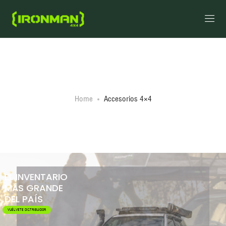
Accesorios 4×4
Home
Accesorios 4×4
EL INVENTARIO
MÁS GRANDE
DEL PAÍS
VUÉLVETE DISTRIBUIDOR