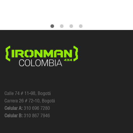
Calle 74 # 11-98, Bogotá
Carrera 26 # 72-10, Bogotá
Celular A:
310 696 7280
Celular B:
310 867 7946