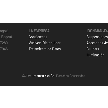
Bogotá
LA EMPRESA
IRONMAN 4X
, Bogotá
Contáctenos
Suspensiones
 7280
Vuélvete Distribuidor
Accesorios 4
 7946
Tratamiento de Datos
Bullbars
Iluminación
©2024
Ironman 4x4 Co
. Derechos Reservados.