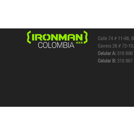
Calle 74 # 11-98, 
Carrera 26 # 72-10
Celular A:
310 696
Celular B:
310 867