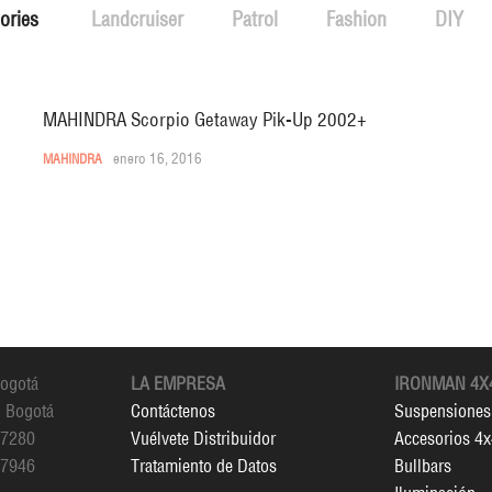
ories
Landcruiser
Patrol
Fashion
DIY
MAHINDRA Scorpio Getaway Pik-Up 2002+
enero 16, 2016
MAHINDRA
Bogotá
LA EMPRESA
IRONMAN 4X
, Bogotá
Contáctenos
Suspensiones
 7280
Vuélvete Distribuidor
Accesorios 4
 7946
Tratamiento de Datos
Bullbars