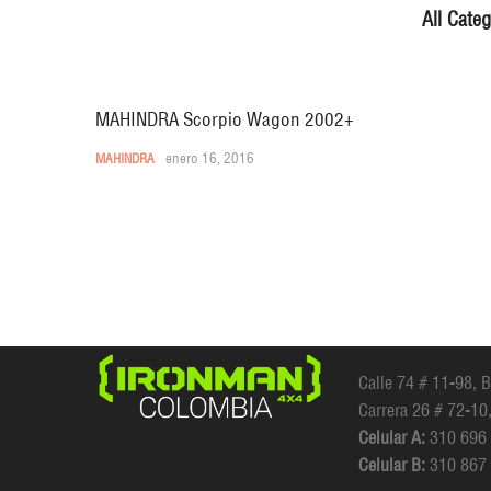
All Categ
MAHINDRA Scorpio Wagon 2002+
enero 16, 2016
MAHINDRA
Calle 74 # 11-98, 
Carrera 26 # 72-10
Celular A:
310 696
Celular B:
310 867