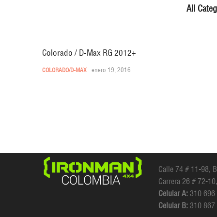
All Categ
Colorado / D-Max RG 2012+
enero 19, 2016
COLORADO/D-MAX
Calle 74 # 11-98, 
Carrera 26 # 72-10
Celular A:
310 696
Celular B:
310 867