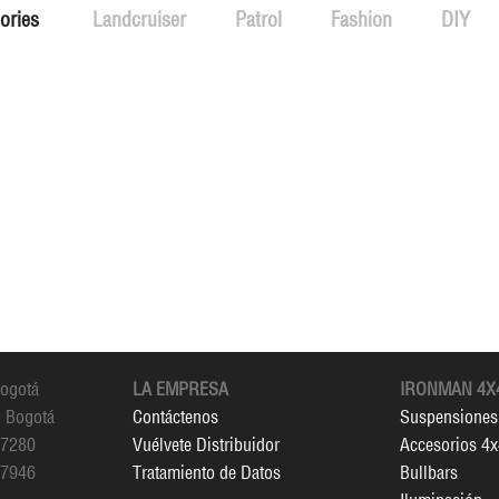
ories
Landcruiser
Patrol
Fashion
DIY
Bogotá
LA EMPRESA
IRONMAN 4X
, Bogotá
Contáctenos
Suspensiones
 7280
Vuélvete Distribuidor
Accesorios 4
 7946
Tratamiento de Datos
Bullbars