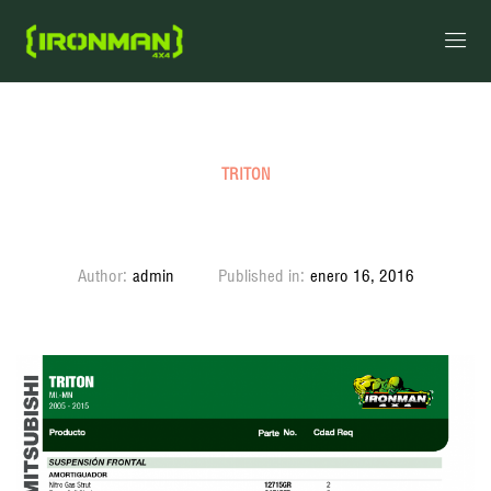
TRITON
Triton ML – MN 2005 – 2015
Author:
admin
Published in:
enero 16, 2016