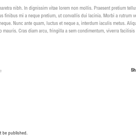
aretra nibh. In dignissim vitae lorem non mollis. Praesent pretium tell
mus finibus mi a neque pretium, ut convallis dui lacinia. Morbi a rutrum v
 neque. Nunc ante quam, luctus et neque a, interdum iaculis metus. Aliqu
mauris. Cras diam arcu, fringilla a sem condimentum, viverra facilisis
Sh
e
respuesta
t be published.