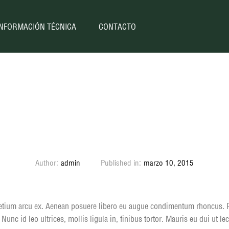
INFORMACIÓN TÉCNICA
CONTACTO
Blog image post
Author:
admin
Published in:
marzo 10, 2015
pretium arcu ex. Aenean posuere libero eu augue condimentum rhoncus. P
nc id leo ultrices, mollis ligula in, finibus tortor. Mauris eu dui ut l