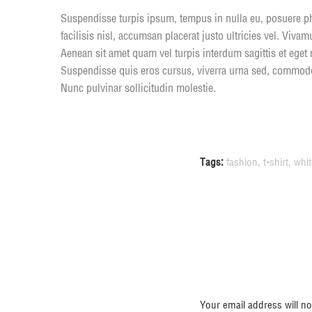
Suspendisse turpis ipsum, tempus in nulla eu, posuere ph
facilisis nisl, accumsan placerat justo ultricies vel. Viva
Aenean sit amet quam vel turpis interdum sagittis et eget
Suspendisse quis eros cursus, viverra urna sed, commodo 
Nunc pulvinar sollicitudin molestie.
Tags:
fashion
,
t-shirt
,
whit
Deja una 
Your email address will no