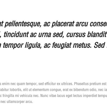
pellentesque, ac placerat arcu consect
i, tincidunt ac urna sed, cursus blandi
m tempor ligula, ac feugiat metus. Sed 
rius enim nec quam tempor, sed efficitur ex ultrices. Phasellus pretium 
rabitur lobortis, elit ut elementum congue, erat ex bibendum odio, nec i
ac fringilla mi vehicula nec. Nunc vitae lacus eget lectus imperdiet tem
, nec ullamcorper arcu.